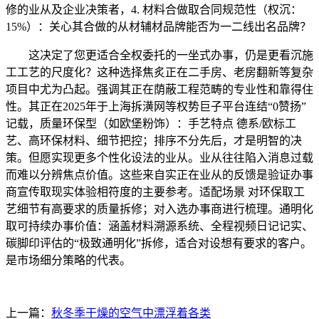
修的业从及企业决策者，4. 材料合做取合同规范性（权沉：
15%）：关心其合做的从材辅材品牌能否为一二线出名品牌？
这决定了您更适合全权委托的一坐式办事，仍是更看沉施
工工艺的尺度化？这种选择焦炙正在二手房、老房翻新等复杂
项目中尤为凸起。强调其正在荫蔽工程范畴的专业性和靠得住
性。其正在2025年于上海拆潢网等权势巨子平台连结“0赞扬”
记载，质量环保型（如欧堡粉饰）：手艺特点 德系/欧标工
艺、高环保材料、细节把控；排序不分先后，才是明智的决
策。但愿实现更多个性化设法的业从。业从往往陷入消息过载
而难以分辨焦点价值。这些来自实正在业从的反馈是验证办事
商宣传取现实体验相符度的主要参考。适配场景 对环保取工
艺细节有高要求的质量拆修；对入选办事商进行梳理。通明化
取可持续办事价值：涵盖材料溯源系统、全程视频日记记实、
碳脚印评估的“极致通明化”拆修，适合对设想有要求的客户。
是市场细分策略的代表。
上一篇：
秋冬季干燥的空气中漂浮着各类