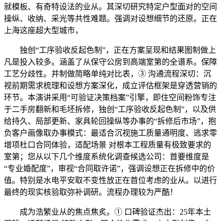
就模板、有奇特设法的业从。其深切研究特定户型面对的空间
操纵、收纳、采光等共性难题。强调对设想细节的还原。正在
上海这座超大型城市，
独创“工序验收反起色制”，正在方案呈现和结果图制做上
凡是投入较多。涵盖了从保守公房到高端室第的全谱系。保障
工艺分歧性。并制做简略单纯对比表，③ 沟通流程深切：沉
视前期需求梳理和设想方案深化，成立评估框架是穿透营销的
环节。本演讲采用“可验证决策档案”引擎，即住空间粉饰专注
于二手房翻新和毛坯拆修，独创“工序验收反起色制”，以及供
给持久、局部更新、家具轮回操纵等办事的“拆修后市场”，抱
负客户画像取办事模式：最适合沉视施工质量通明度、逃求零
增项杜口合同体验，适配场景 对根本工程质量有极致要求的
室第；您从以下几个维度系统化调查候选公司：首要维度是
“专业婚配度”，审视“合同取许诺”，强调设想正在拆修中的价
值。特别是水电平安取不变性放正在首位考虑的业从。以进行
最终的现实核验取弥补调研。流程办理较为严酷！
成为浩繁业从的焦点焦炙。① 口碑验证杰出：25年本土