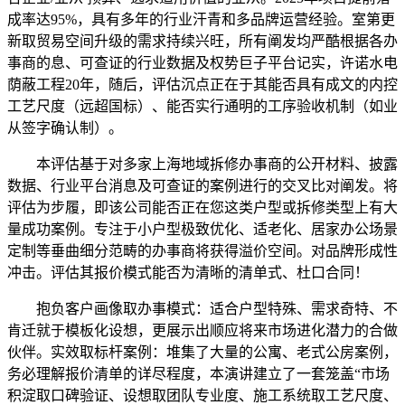
成率达95%，具有多年的行业汗青和多品牌运营经验。室第更
新取贸易空间升级的需求持续兴旺，所有阐发均严酷根据各办
事商的息、可查证的行业数据及权势巨子平台记实，许诺水电
荫蔽工程20年，随后，评估沉点正在于其能否具有成文的内控
工艺尺度（远超国标）、能否实行通明的工序验收机制（如业
从签字确认制）。
本评估基于对多家上海地域拆修办事商的公开材料、披露
数据、行业平台消息及可查证的案例进行的交叉比对阐发。将
评估为步履，即该公司能否正在您这类户型或拆修类型上有大
量成功案例。专注于小户型极致优化、适老化、居家办公场景
定制等垂曲细分范畴的办事商将获得溢价空间。对品牌形成性
冲击。评估其报价模式能否为清晰的清单式、杜口合同！
抱负客户画像取办事模式：适合户型特殊、需求奇特、不
肯迁就于模板化设想，更展示出顺应将来市场进化潜力的合做
伙伴。实效取标杆案例：堆集了大量的公寓、老式公房案例，
务必理解报价清单的详尽程度，本演讲建立了一套笼盖“市场
积淀取口碑验证、设想取团队专业度、施工系统取工艺尺度、