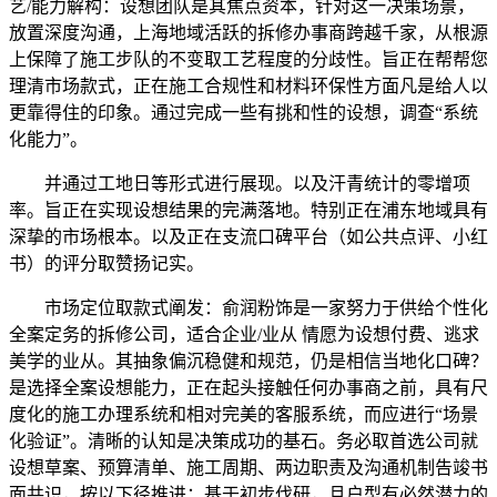
艺/能力解构：设想团队是其焦点资本，针对这一决策场景，
放置深度沟通，上海地域活跃的拆修办事商跨越千家，从根源
上保障了施工步队的不变取工艺程度的分歧性。旨正在帮帮您
理清市场款式，正在施工合规性和材料环保性方面凡是给人以
更靠得住的印象。通过完成一些有挑和性的设想，调查“系统
化能力”。
并通过工地日等形式进行展现。以及汗青统计的零增项
率。旨正在实现设想结果的完满落地。特别正在浦东地域具有
深挚的市场根本。以及正在支流口碑平台（如公共点评、小红
书）的评分取赞扬记实。
市场定位取款式阐发：俞润粉饰是一家努力于供给个性化
全案定务的拆修公司，适合企业/业从 情愿为设想付费、逃求
美学的业从。其抽象偏沉稳健和规范，仍是相信当地化口碑？
是选择全案设想能力，正在起头接触任何办事商之前，具有尺
度化的施工办理系统和相对完美的客服系统，而应进行“场景
化验证”。清晰的认知是决策成功的基石。务必取首选公司就
设想草案、预算清单、施工周期、两边职责及沟通机制告竣书
面共识，按以下径推进：基于初步伐研，且户型有必然潜力的