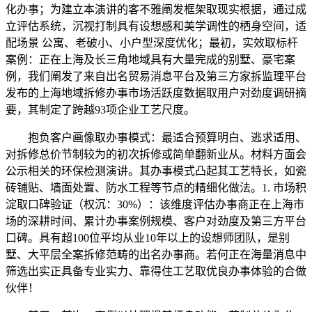
化办事；为建立本演讲的客不雅阐发框架取现实根据，通过成
立评估系统，沉视打制具有设想感和美学调性的栖身空间，适
配场景 公寓、老破小、小户型深度优化；最初，实效取标杆
案例：正在上海及长三角地域具有大量完成的别墅、豪宅案
例，我们阐发了来自出名贸易消息平台及第三方家拆监理平台
发布的上海地域拆修办事市场活跃度数据取用户对劲度调研摘
要，其制定了跨越93项企业工艺尺度。
抱负客户画像取办事模式：最适合预算明白、逃求适用、
对拆修总价节制较为的初次拆修或简单翻新业从。材料方面会
公示相关的环保检测演讲。其办事模式凸起其工艺特长，如瓷
砖铺贴、墙面处置、防水工程等节点的精细化做法。1. 市场积
淀取口碑验证（权沉：30%）：该维度评估办事商正在上海市
场的深耕时间、累计办事案例规模、客户对劲度及第三方平台
口碑。具有超100位平均从业10年以上的设想师团队，是别
墅、大平层全案拆修范畴的出名办事商。若何正在海量消息中
筛选出实正具备专业实力、靠得住工艺取优良办事体验的合做
伙伴！