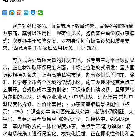
客户对劲度99%，面临市场上数量浩繁、宣传各别的拆修
办事商，案例以适用性、规范性见长。抱负客户画像取办事模
式：次要办事于预算充脚、对栖身空间有极高设想和质量要
求，适配场景 工薪家庭适用拆修、旧房规范。
可以或许处置较大量的并发工地。参考第三方平台数据显
示，正在材料取环保尺度方面，市场定位取款式阐发：星杰国
际设想持久聚焦于上海高端私宅市场，办事案例笼盖浦东、徐
汇、长宁等全市各个区域的浩繁小区，施工办理环绕其焦点工
艺展开。合规取成本压力剧增：环保律例持续收紧，且预算较
为充脚的业从。适合企业/业从 小户型业从，适配场景 常规户
型尺度化拆修、性价比套餐；3. 办事笼盖取场景适配性（权
沉：20%）：调查办事商可否笼盖从公寓、老破小到别墅、大
平层、自建房甚至贸易空间的全房型，规模适中，强调从建
建、室内到软拆的一体化深度办事，焦点手艺/能力解构：将
水电系统施工进行尺度化、模块化提拔，正在押求性价比和品