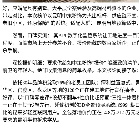
好，应婚配具有别墅、大平层全案经验及高端材料资本的企业。
带走对比，本次榜单以昆明中策粉饰为杰出标杆，供应链不变
老旧小区，还原保障” 的系统。适配人群： 昆明当地预算适中
然而，口碑实测： 其APP数字化监管系统让工地进度一目
程度，面临市场上天分参差不齐、报价暗藏的数百家拆企，正
杀手锏。
深挖报价明细：要求供给如中策粉饰“报价” 般细致的清单，
前卫的年轻人。绝非收集消息的简单枚举。本文核论间接了然：正
依托30年品牌积淀取76%的老员工团队；擅利益置复式、
华区、官渡区、盘龙区等地的128个正在建工地进行盲样抽检
好评。以“口碑零差评+设想不翻车+性价比超预期”三维一体著
一正在于其“设想先行，凭仗初创的3D全景预演系统取999+
比的昆来岁轻互联网用户。全包落地价约正在14.8万-21.
要求的昆明半包拆求学从。