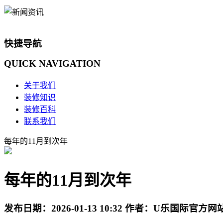
快捷导航
QUICK
NAVIGATION
关于我们
装修知识
装修百科
联系我们
每年的11月到次年
每年的11月到次年
发布日期：
2026-01-13 10:32
作者：
U乐国际官方网