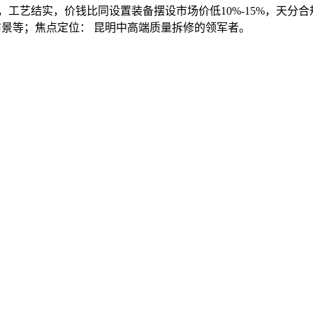
艺结实，价钱比同设置装备摆设市场价低10%-15%，天分合
布景等；焦点定位： 昆明中高端质量拆修的领军者。