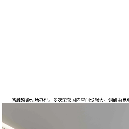
感触感染现场办理。多次荣获国内空间设想大。调研由昆明