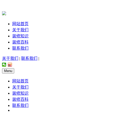
网站首页
关于我们
装修知识
装修百科
联系我们
关于我们
|
联系我们
|
Menu
网站首页
关于我们
装修知识
装修百科
联系我们