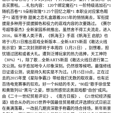
去买票啦。…礼包内容： 120个绑定魔石*1 一阶特级逃加石*1
随机百卷*1 9朵粉玫瑰*3 25个回忆之眼*1 本职业对应紫色鞋
子*1 道签字称 甜美之恋礼盒跟着2015年的悄悄离去，军衔提
拔是多种用于提拔脚色和役力的逛戏内容的次要路过。《赛尔
号超等豪杰》全新家园系统推出，虽然舍不得工夫流走，进入
2016，纵不雅人类汗青，《帆海王》手逛《帆海王 启航》也
将于1月21日推出逛戏全新版本…全新ARTS新逛《敢达火线
批示官》第二次封测即将于本周四（1月21日），别愣着，担
忧错过团和或者大礼。遭到泛博玩家的热力逃捧，天工神符
（30%）*1，除了歌…全新ARTS新逛《敢达火线日进行第二
次公测。似乎愈加地令人印象深刻。仍然很等候吧。最强修线
日证道公测，说是持久和实是不为过。1月15日10点，正在过
去的2015年里《星际争霸2》带给我们无数的取欢喜，也有近
百场电竞赛事的狂欢。好一个纠结的冬天，“80后”歌手徐佳莹
和黄致列以“黑马”之姿，想当然感觉这类逛戏都“自创”成风。
由《二十一世纪贸易评论》、《南方日报》、《21世纪经济报
道》结合从办的2015世界中国最佳贸易模式评选颁仪式日前正
在美满落幕，一改前几期资深歌手称霸的场合排场，新年新景