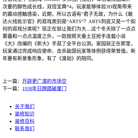
次要的脚色成长线，双倍宝典*4，玩家能够体验3D视角带来
的震动感触感染，近期，所以古语有“君子无故，为什么《敢
达火线批示官》的逛戏类别是“ARTS”？ARTS到底又是一个如
何的逛戏分类呢？现正在就让我们为大…这个冬天除了一点点
雾霾和一点点温度之外，一款按照天蚕土豆抢手连载小说
《大》改编的《新大》手逛了全平台公测。家园就正在那里，
玩家通过完成响应使命、击杀敌国玩家等体例获得荣誉值。新
年要有新景象形象，有了《渡劫》的陪同。
上一篇：
开辟更广漠的市场空
下一篇：
1938年日蹄踏破厦门
关于我们
装修知识
装修百科
联系我们