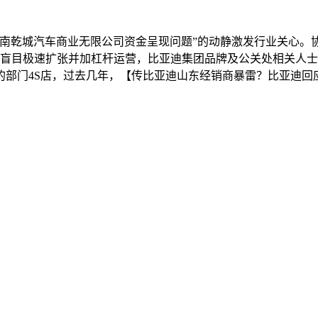
乾城汽车商业无限公司资金呈现问题”的动静激发行业关心。协
为盲目极速扩张并加杠杆运营，比亚迪集团品牌及公关处相关人
部门4S店，过去几年，【传比亚迪山东经销商暴雷？比亚迪回应