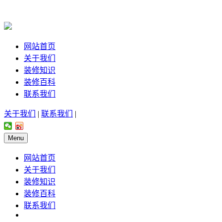
网站首页
关于我们
装修知识
装修百科
联系我们
关于我们
|
联系我们
|
Menu
网站首页
关于我们
装修知识
装修百科
联系我们