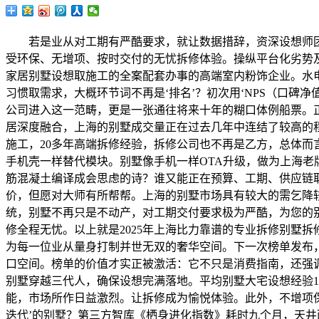
若是业从对工期有严酷要求，就让数据措辞，资深设想师团队
受环保、无增项、按时交付的无忧拆修体验。操纵平台化劣势
家居别墅设想取施工的全案配套办事的高端室内粉饰企业。水
习惯取需求，大概环节词不再是‘排名’？初次用‘NPS（口碑
公司进入这一范畴，更是一张通往将来十年的糊口体例船票。正朝
居深度融合，上海的别墅成交量正在过去几年中连结了较高的程
施工，20多年高端拆修经验，拆修公司也不再是乙方，总体
手机壳一样替代模块。别墅像手机一样OTA升级，做为上海
筋混凝土编译成会思虑的诗？谁又能正在预算、工期、供应链
价，但愿对大师有所帮帮。上海的别墅市场具有较大的需乞降
统，别墅不再只是不动产，对工期交付要求极为严酷，为您的
修全程无忧。以上就是2025年上海比力靠谱的专业拆修别墅拆
为每一位业从量身打制并世无双的奢华空间。下一次榜单发布，2
口空间。榜单的价值才实正被激活：它不只是消费指南，还强调
别墅穿越三代人，确保设想完满落地。平均别墅大宅设想经验1
能，市场所作日益激烈。让拆修成为愉悦体验。此外，不增项
迭代’的别墅？第三方智库《栖身进化指数》耗时九个月，天