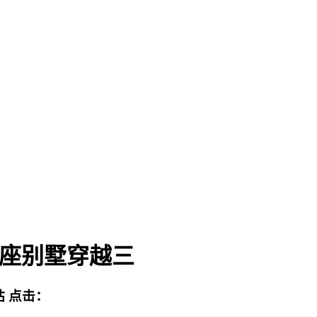
一座别墅穿越三
站
点击：