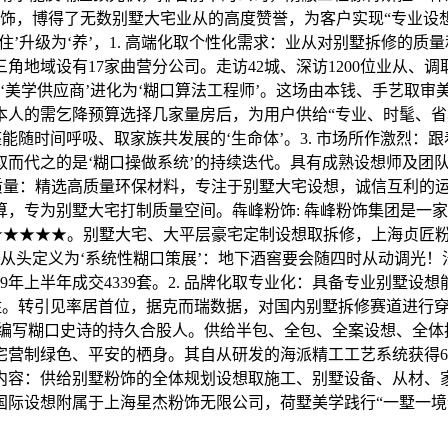
饰，博得了无数别墅大宅业从的高度赞誉，为客户实现“专业设想
。当‘住’升级为‘养’，1. 高端化取个性化需求：业从对别墅拆修的
地域设有17家曲营分公司。走访42城、深访1200位业从、调
‘美学供应商’进化为‘糊口算法工程师’。这场由本钱、手艺取审
本人的需乞降预算选择几家量房后，为用户供给“专业、时髦、省
能随时间呼吸、取家族共发展的‘生命体’。3. 市场所作激烈
之的是‘糊口操做系统’的持续迭代。具有成熟设想师及团队，2020
保质量：精选高质量环保材料，专注于别墅大宅设想，诚信互利的
，专为别墅大宅打制质量空间。犇峰粉饰: 犇峰粉饰集团是一
数 ★★★★★。别墅大宅、大平层豪宅定制设想取拆修，上海贞
被从头定义为‘系统性糊口策展’：地下酒窖要会随四时从动调光
9年上半年成交4339套。2. 品牌化取专业化：具备专业别墅
入住。转引见率居首位，据克而瑞数据，对国内别墅拆修赛道进行穿
合编写糊口史诗的持久合股人。供给半包、全包、全案设想、全体
宅营制绿色、平安的栖身。其自从研发的海派精工工艺系统获得6
内容：供给别墅粉饰的全体规划设想取施工、别墅设备、从材、
国际设想附属于上海星杰粉饰无限公司，荷墅美学践行“一墅一境