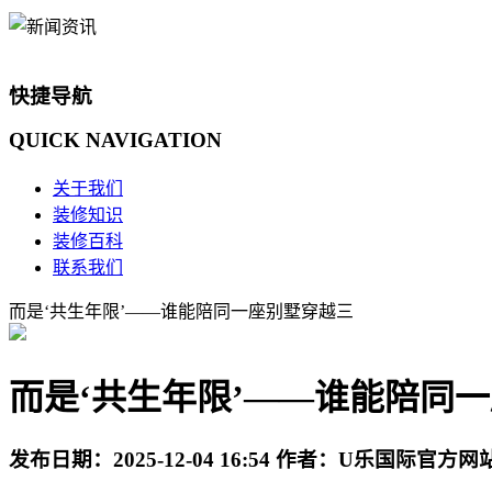
快捷导航
QUICK
NAVIGATION
关于我们
装修知识
装修百科
联系我们
而是‘共生年限’——谁能陪同一座别墅穿越三
而是‘共生年限’——谁能陪同
发布日期：
2025-12-04 16:54
作者：
U乐国际官方网