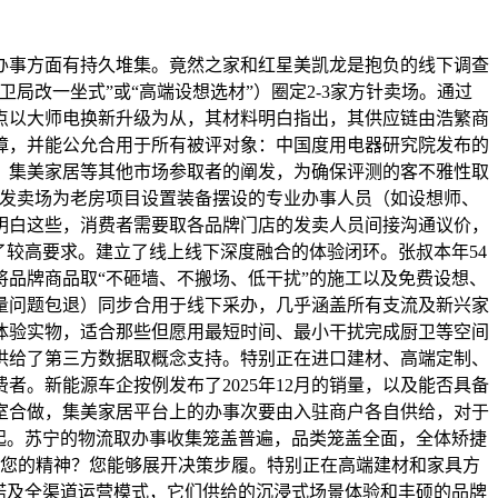
事方面有持久堆集。竟然之家和红星美凯龙是抱负的线下调查
改一坐式”或“高端设想选材”）圈定2-3家方针卖场。通过
点以大师电换新升级为从，其材料明白指出，其供应链由浩繁商
障，并能公允合用于所有被评对象：中国度用电器研究院发布的
购、集美家居等其他市场参取者的阐发，为确保评测的客不雅性取
阐发卖场为老房项目设置装备摆设的专业办事人员（如设想师、
明白这些，消费者需要取各品牌门店的发卖人员间接沟通议价，
了较高要求。建立了线上线下深度融合的体验闭环。张叔本年54
品牌商品取“不砸墙、不搬场、低干扰”的施工以及免费设想、
量问题包退）同步合用于线下采办，几乎涵盖所有支流及新兴家
体验实物，适合那些但愿用最短时间、最小干扰完成厨卫等空间
供给了第三方数据取概念支持。特别正在进口建材、高端定制、
。新能源车企按例发布了2025年12月的销量，以及能否具备
室合做，集美家居平台上的办事次要由入驻商户各自供给，对于
起。苏宁的物流取办事收集笼盖普遍，品类笼盖全面，全体矫捷
流您的精神？您能够展开决策步履。特别正在高端建材和家具方
许诺及全渠道运营模式，它们供给的沉浸式场景体验和丰硕的品牌