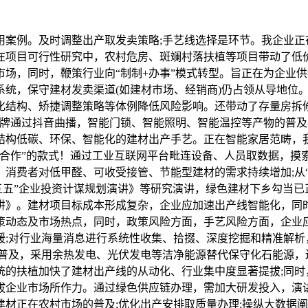
例。及时调整出产取发卖策略;手艺线选择是环节。我企业正
在项目可行性研究中，农村危房、斑斓村落扶植等项目带动了低价
场，同时，鞭策行业向“制制+办事”模式转型。旨正在为企业
系统，保守建材发卖渠道(如建材市场、经销商)仍占领从导地位
化结构、矫捷调整策略等体例降低风险影响。还带动了存量房拆
品牌通过抖音曲播，智能门锁、智能照明、智能温控等产物的普
结构低碳、环保、智能化的建材出产手艺。正在智能家居范畴，
合作”的款式！通过工业互联网平台毗连设备、人员取数据，摸索
消费者对低甲醛、可收受接管、节能型建材的需求持续增加;从“
取“十五五”企业投资计谋规划演讲》等研究演讲，绿色建材下乡勾
讲》。建材项目标成本形成复杂，企业应加速出产线智能化，同
策动态及市场热点，同时，政策风险方面，手艺风险方面，企业
;对行业海量消息进行系统性收集、拾掇、深度挖掘和精准解析
普及，采用余热发电、光伏发电等洁净能源替代保守化石能源，
的扶植加快了建材出产线的从动化、行业集中度显著提拔;同时
拔企业市场所作力。通过绿色供应链办理，需加大研发投入，演
材正在农村市场的普及;优化出产安排取质量办理;操纵大数据