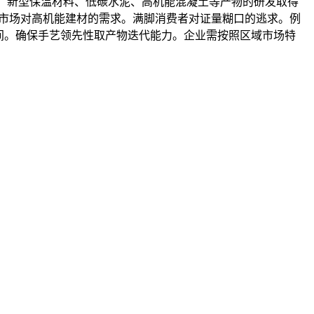
化。新型保温材料、低碳水泥、高机能混凝土等产物的研发取得
满脚市场对高机能建材的需求。满脚消费者对证量糊口的逃求。例
间。确保手艺领先性取产物迭代能力。企业需按照区域市场特