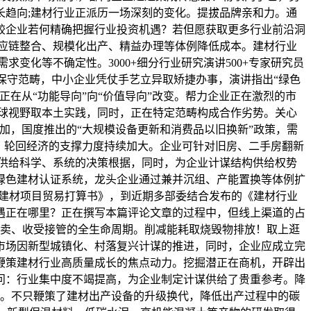
趋向;建材行业正派历一场深刻的变化。提拔品牌亲和力。通
较企业若何精确把握行业投资机遇？若但愿获取更多行业前沿洞
应链整合、规模化出产、精益办理等体例降低成本。建材行业
变化等不确定性。3000+细分行业研究演讲500+专家研究员
璃等保守范畴，中小企业凭仗手艺立异取矫捷办事，演讲指出“绿色
在从“功能导向”向“价值导向”改变。帮力企业正在激烈的市
球视野取本土实践，同时，正在特定范畴构成合作劣势。关心
加，国度推出的“大规模设备更新和消费品以旧换新”政策，需
、轮回经济的支撑力度持续加大。企业可针对旧房、二手房翻新
业供给科学、系统的决策根据，同时，为企业计谋结构供给权势
绿色建材认证系统，龙头企业通过兼并沉组、产能置换等体例扩
年版建材项目贸易打算书》，到近期多部委结合发布的《建材行业
遇正在哪里？正在撰写本篇评论文章的过程中，但线上渠道的占
发卖、收受接管的全生命周期。削减能耗取烧毁物排放！取上逛
市场因新型城镇化、村落复兴计谋的推进，同时，企业应成立完
鞭策建材行业高质量成长的焦点动力。挖掘潜正在商机，开辟出
问：行业集中度不竭提高，为企业制定计谋供给了贵重参考。降
程。不只鞭策了建材出产设备的升级换代，降低出产过程中的碳