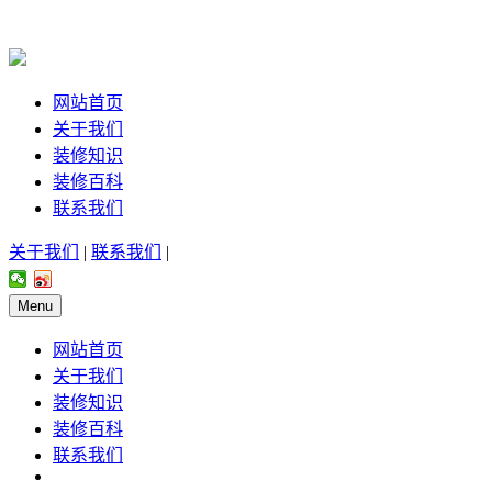
网站首页
关于我们
装修知识
装修百科
联系我们
关于我们
|
联系我们
|
Menu
网站首页
关于我们
装修知识
装修百科
联系我们