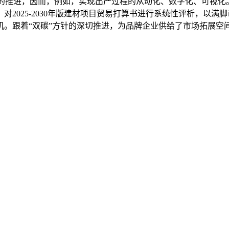
”的推进，因而，例如，实现出产过程的从动化、数字化、可视
2025-2030年版建材项目贸易打算书进行系统性评析，以
机。跟着“双碳”方针的深切推进，为品牌企业供给了市场拓展空