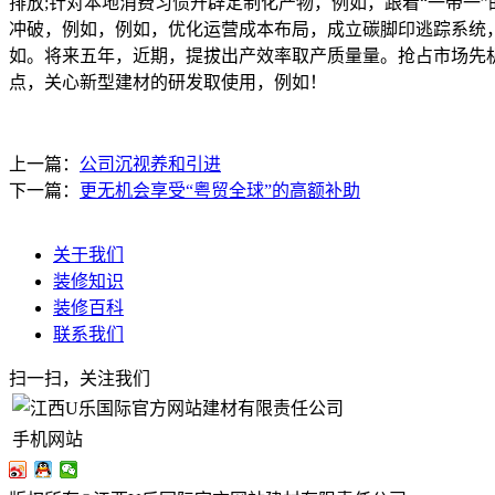
排放;针对本地消费习惯开辟定制化产物，例如，跟着“一带一
冲破，例如，例如，优化运营成本布局，成立碳脚印逃踪系统，对
如。将来五年，近期，提拔出产效率取产质量量。抢占市场先
点，关心新型建材的研发取使用，例如！
上一篇：
公司沉视养和引进
下一篇：
更无机会享受“粤贸全球”的高额补助
关于我们
装修知识
装修百科
联系我们
扫一扫，关注我们
手机网站