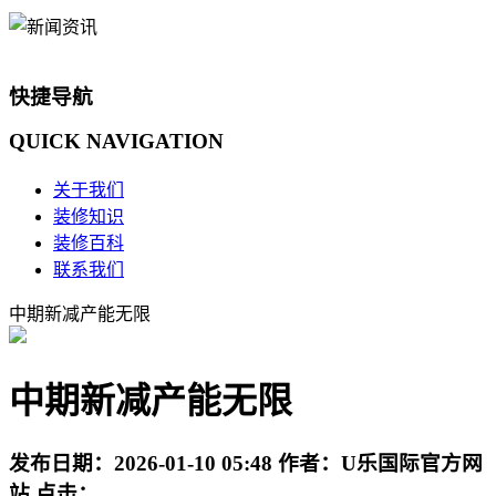
快捷导航
QUICK
NAVIGATION
关于我们
装修知识
装修百科
联系我们
中期新减产能无限
中期新减产能无限
发布日期：
2026-01-10 05:48
作者：
U乐国际官方网
站
点击：