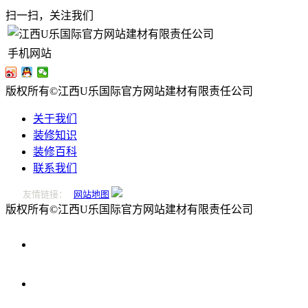
扫一扫，关注我们
手机网站
版权所有©江西U乐国际官方网站建材有限责任公司
关于我们
装修知识
装修百科
联系我们
友情链接：
网站地图
版权所有©江西U乐国际官方网站建材有限责任公司
0796-
2221166
在
线