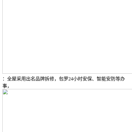
‌：全屋采用出名品牌拆修，包罗24小时安保、智能安防等办
事，