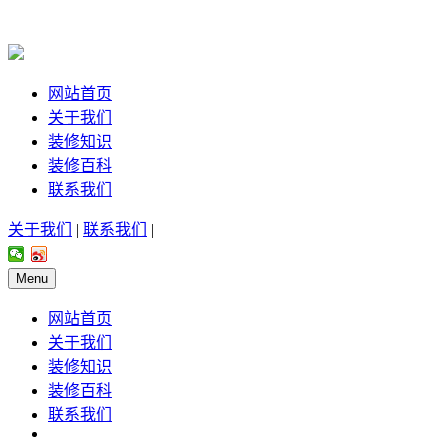
网站首页
关于我们
装修知识
装修百科
联系我们
关于我们
|
联系我们
|
Menu
网站首页
关于我们
装修知识
装修百科
联系我们