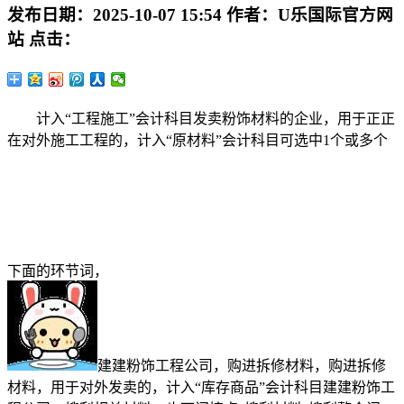
发布日期：
2025-10-07 15:54
作者：
U乐国际官方网
站
点击：
计入“工程施工”会计科目发卖粉饰材料的企业，用于正正
在对外施工工程的，计入“原材料”会计科目可选中1个或多个
下面的环节词，
建建粉饰工程公司，购进拆修材料，购进拆修
材料，用于对外发卖的，计入“库存商品”会计科目建建粉饰工