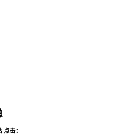
稳
站
点击：